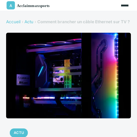
Accueil
›
Actu
›
Comment brancher un câble Ethernet sur TV ?
ACTU