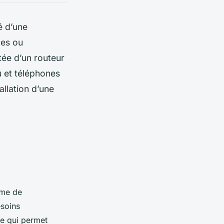
é d’une
ues ou
ée d’un routeur
u et téléphones
llation d’une
ème de
esoins
Ce qui permet