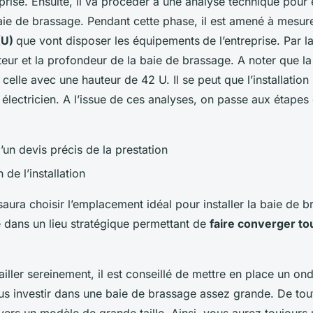
prise. Ensuite, il va procéder à une analyse technique pour 
 baie de brassage. Pendant cette phase, il est amené à mesur
(U)
que vont disposer les équipements
de l’entreprise. Par la
teur et la profondeur de la baie de brassage. A noter que l
st celle avec une hauteur de 42 U. Il se peut que l’installation
n électricien. A l’issue de ces analyses, on passe aux étapes
’un devis précis de la prestation
 de l’installation
aura choisir l’emplacement idéal pour installer la baie de br
ée dans un lieu stratégique permettant de
faire converger to
iller sereinement, il est conseillé de mettre en place un ondu
 investir dans une baie de brassage assez grande. De tout