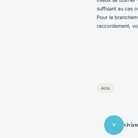
mieux se tourner 
suffisant au cas 
Pour le branchem
raccordement, vou
Actu
vivie
V