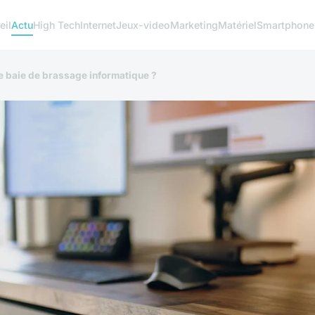
eil
Actu
High Tech
Internet
Jeux-video
Marketing
Matériel
Smartphone
e baie de brassage informatique ?