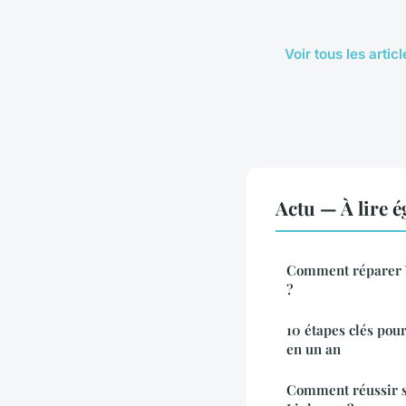
Voir tous les artic
Actu — À lire 
Comment réparer 
?
10 étapes clés pou
en un an
Comment réussir s