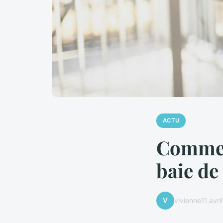
ACTU
Comment
baie de
V
vivienne
11 avr