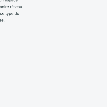
 un espace
moire réseau.
 ce type de
tes.