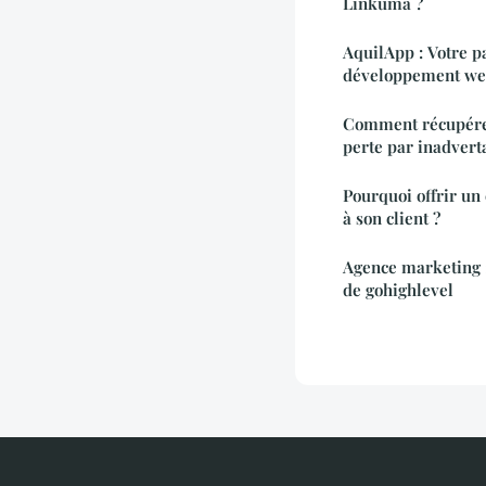
Linkuma ?
AquilApp : Votre p
développement web
Comment récupére
perte par inadvert
Pourquoi offrir u
à son client ?
Agence marketing : 
de gohighlevel