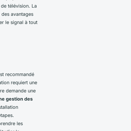
de télévision. La
un des avantages
r le signal à tout
l est recommandé
ation requiert une
oire demande une
ne gestion des
tallation
 étapes.
rendre les