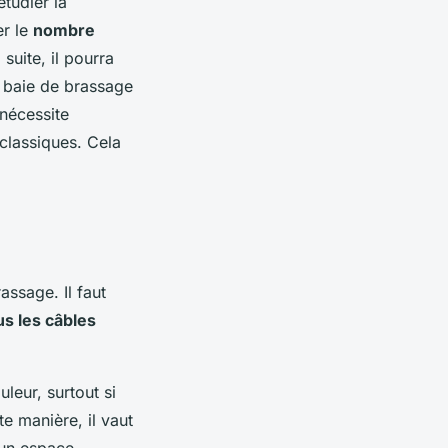
étudier la
er le
nombre
 suite, il pourra
a baie de brassage
 nécessite
 classiques. Cela
assage. Il faut
us les câbles
leur, surtout si
e manière, il vaut