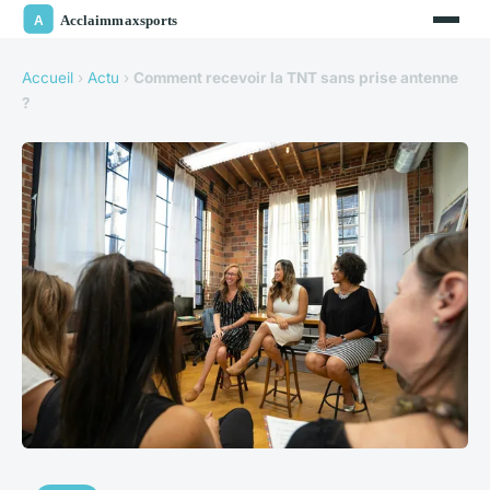
Accueil
›
Actu
›
Comment recevoir la TNT sans prise antenne
?