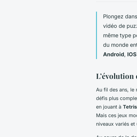
Plongez dans
vidéo de puzz
même type pou
du monde enti
Android
,
IOS
L’évolution 
Au fil des ans, l
défis plus compl
en jouant à
Tetris
Mais ces jeux mod
niveaux variés et