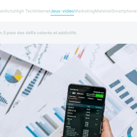
eil
Actu
High Tech
Internet
Jeux-video
Marketing
Matériel
Smartphone
-3 pour des défis colorés et addictifs