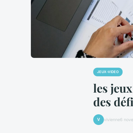
JEUX-VIDEO
les jeu
des défi
V
vivienne
6 nov