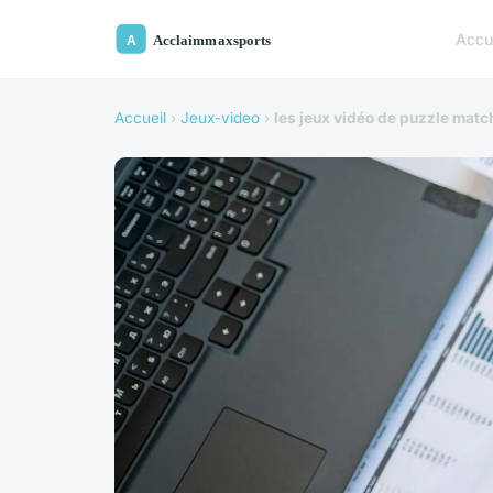
Accu
Accueil
›
Jeux-video
›
les jeux vidéo de puzzle match