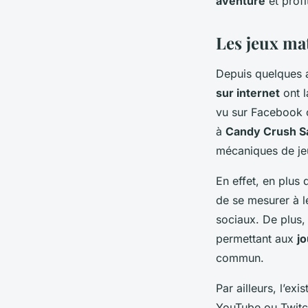
aventure
et prof
Les jeux ma
Depuis quelques a
sur internet
ont l
vu sur Facebook o
à
Candy Crush S
mécaniques de jeu
En effet, en plus
de se mesurer à le
sociaux. De plus, 
permettant aux
j
commun.
Par ailleurs, l’
YouTube ou Twitch