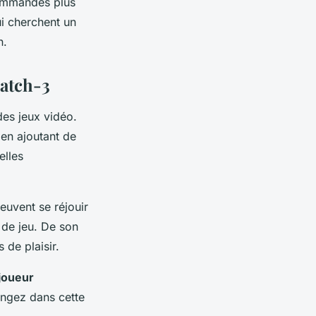
commandes plus
i cherchent un
n.
match-3
des jeux vidéo.
 en ajoutant de
elles
uvent se réjouir
 de jeu. De son
de plaisir.
joueur
ongez dans cette