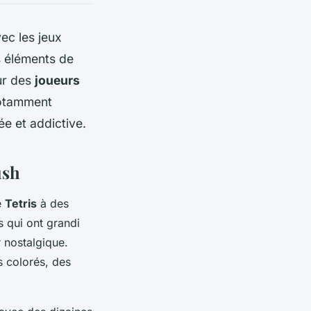
ec les jeux
s éléments de
ur des
joueurs
notamment
e et addictive.
ush
e
Tetris
à des
 qui ont grandi
 nostalgique.
 colorés, des