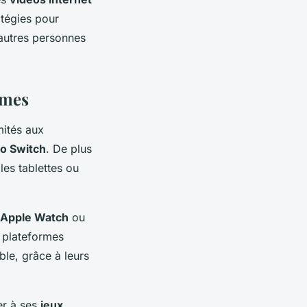
tégies pour
’autres personnes
rmes
mités aux
o Switch
. De plus
les tablettes ou
Apple Watch
ou
 plateformes
le, grâce à leurs
er à ses
jeux