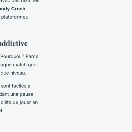
 avec des dizaines
andy Crush
,
s plateformes
addictive
. Pourquoi ? Parce
haque match que
aque niveau.
sont faciles à
ndant une pause
bilité de jouer en
et
.