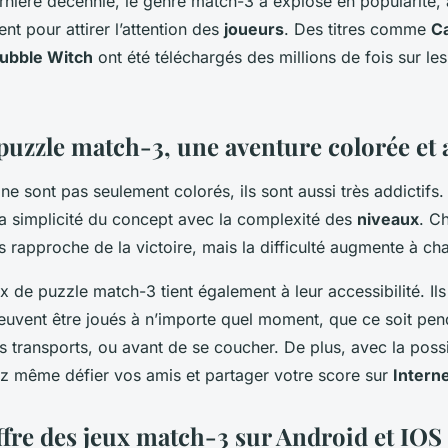
rnière décennie, le genre match-3 a explosé en popularité,
ent pour attirer l’attention des
joueurs
. Des titres comme
C
ubble Witch
ont été téléchargés des millions de fois sur le
puzzle match-3, une aventure colorée et 
ne sont pas seulement colorés, ils sont aussi très addictifs
la simplicité du concept avec la complexité des
niveaux
. C
s rapproche de la victoire, mais la difficulté augmente à ch
 de puzzle match-3 tient également à leur accessibilité. Ils 
euvent être joués à n’importe quel moment, que ce soit pe
es transports, ou avant de se coucher. De plus, avec la possi
z même défier vos amis et partager votre score sur
Intern
ffre des jeux match-3 sur Android et IOS