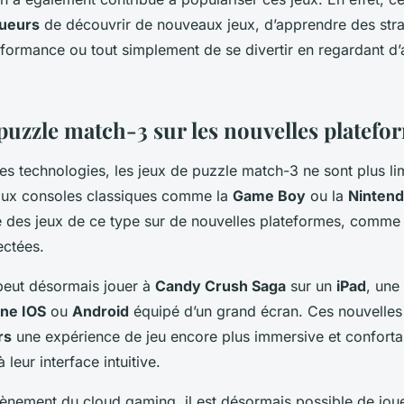
oueurs
de découvrir de nouveaux jeux, d’apprendre des stra
rformance ou tout simplement de se divertir en regardant d
puzzle match-3 sur les nouvelles platefo
des technologies, les jeux de puzzle match-3 ne sont plus li
ux consoles classiques comme la
Game Boy
ou la
Nintend
e des jeux de ce type sur de nouvelles plateformes, comme 
ectées.
peut désormais jouer à
Candy Crush Saga
sur un
iPad
, une
ne IOS
ou
Android
équipé d’un grand écran. Ces nouvelles
rs
une expérience de jeu encore plus immersive et confortab
 leur interface intuitive.
vènement du cloud gaming, il est désormais possible de jou