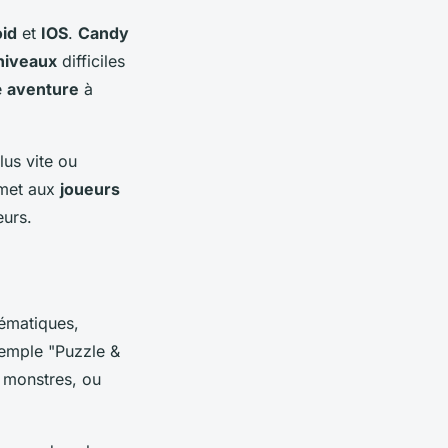
id
et
IOS
.
Candy
niveaux
difficiles
e
aventure
à
lus vite ou
ermet aux
joueurs
eurs.
lématiques,
xemple "Puzzle &
 monstres, ou