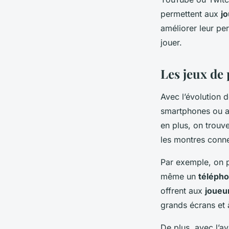
permettent aux
j
améliorer leur pe
jouer.
Les jeux de 
Avec l’évolution 
smartphones ou a
en plus, on trouv
les montres conn
Par exemple, on 
même un
télépho
offrent aux
joueu
grands écrans et à
De plus, avec l’a