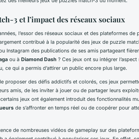
itez des meilleurs jeux de puzzles match-3 du moment.
tch-3 et l’impact des réseaux sociaux
nnées, l’essor des réseaux sociaux et des plateformes de
argement contribué à la popularité des jeux de puzzle matc
u Instagram des publications de ses amis partageant fière
aga
ou à
Diamond Dash
? Ces jeux ont su intégrer l’aspect 
, ce qui a permis d’attirer un public encore plus large.
 de proposer des défis addictifs et colorés, ces jeux permet
urs amis, de les inviter à jouer ou de partager leurs exploit
certains jeux ont également introduit des fonctionnalités mu
oueurs
de s’affronter en temps réel ou de coopérer pour atte
existence de nombreuses vidéos de gameplay sur des platef
 a également contribué à populariser ces jeux. En effet, c