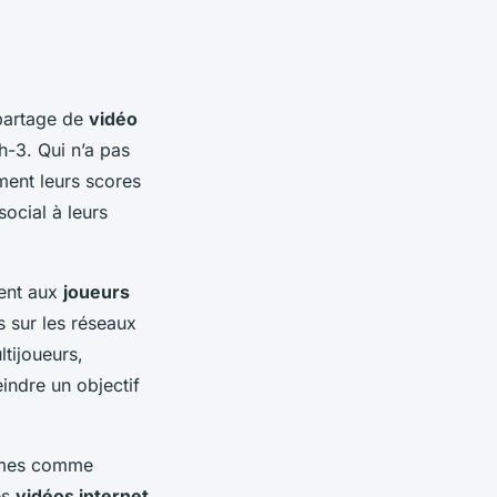
 partage de
vidéo
h-3. Qui n’a pas
ment leurs scores
social à leurs
tent aux
joueurs
s sur les réseaux
ltijoueurs,
indre un objectif
ormes comme
es
vidéos internet