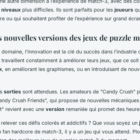
 une autre dimension à l’expérience de match-3, avec des 
s
niveaux
plus difficiles. Ils sont parfaits pour les
joueurs
qu
re ou qui souhaitent profiter de l’expérience sur grand écra
s nouvelles versions des jeux de puzzle 
omaine, l’innovation est la clé du succès dans l’industrie 
travaillent constamment à améliorer leurs jeux, que ce soit
x
, en améliorant les graphismes, ou en introduisant de nouv
rs
sorties
sont attendues. Les amateurs de "Candy Crush" pe
Candy Crush Friends", qui propose de nouvelles mécaniques
t" revient avec une
version
remaniée qui promet des heures 
 relever ces défis colorés et addictifs ? Que vous soyez un
 fan hardcore de match-3, il y a un jeu qui vous attend. Pl