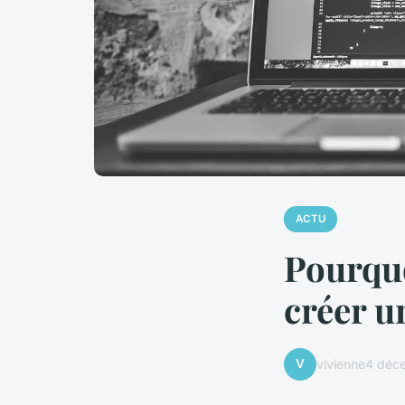
ACTU
Pourquo
créer u
V
vivienne
4 déc