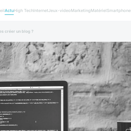
eil
Actu
High Tech
Internet
Jeux-video
Marketing
Matériel
Smartphone
es créer un blog ?