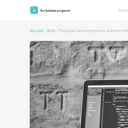
Accu
Accueil
›
Actu
›
Pourquoi les entreprises doivent-ell