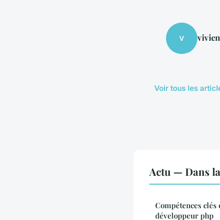
vivie
V
Voir tous les artic
Actu — Dans l
Compétences clés e
développeur php