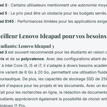
ad 3
: Certains utilisateurs mentionnent une autonomie moy
ad 5
: Le prix peut être un obstacle pour les budgets serrés
ad S145
: Performances limitées pour les applications exige
meilleur Lenovo Ideapad pour vos besoins
étudiants: Lenovo Ideapad 3
ad 3
est souvent recommandé pour les étudiants en raison
rix
et de sa
polyvalence
. Avec des configurations allant d
à Intel Core i3, i5 et i7, il s'adapte à divers besoins acadé
e varient de 8 Go à 20 Go, permettant une utilisation fluid
 bureautique. De plus, les capacités de stockage SSD de 2
ent d'espace pour les projets et les documents. Avec un éc
rfait pour les recherches en ligne, la rédaction de document
tudiants apprécieront également la possibilité de choisir en
indows 11 Pro.