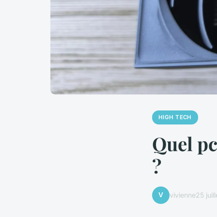
HIGH TECH
Quel pc
?
V
vivienne
25 juil