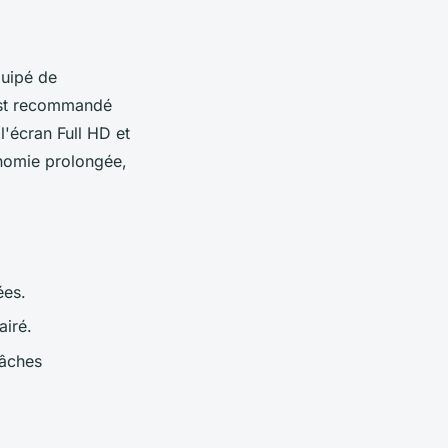
quipé de
est recommandé
 l'écran Full HD et
tonomie prolongée,
ées.
airé.
tâches