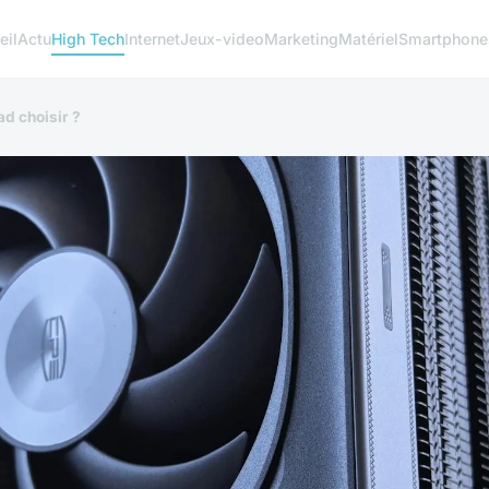
eil
Actu
High Tech
Internet
Jeux-video
Marketing
Matériel
Smartphone
d choisir ?