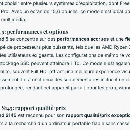
ent choisir entre plusieurs systèmes d'exploitation, dont Fr
 Pro. Avec un écran de 15,6 pouces, ce modèle est idéal po
e multimédia.
 5: performances et options
ad 5
se concentre sur des
performances accrues
et une
fl
ipé de processeurs plus puissants, tels que les AMD Ryzen 7 
r les utilisateurs exigeants. Les configurations de mémoire v
 stockage SSD peuvent atteindre 1 To. Ce modèle est égale
lité, souvent Full HD, offrant une meilleure expérience visu
rtissement. Les fonctionnalités supplémentaires incluent un cl
prolongée, rendant cet appareil parfait pour les professionn
S145: rapport qualité/prix
ad S145
est reconnu pour son
rapport qualité/prix excepti
urs à la recherche d'un ordinateur portable fiable sans casser 