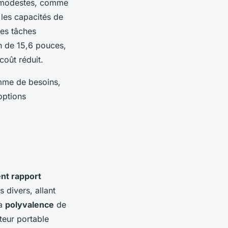
s modestes, comme
 les capacités de
les tâches
an de 15,6 pouces,
coût réduit.
mme de besoins,
options
ent rapport
 divers, allant
la
polyvalence
de
teur portable