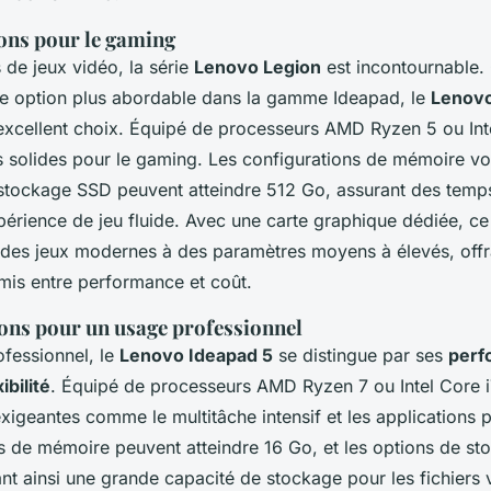
ons pour le gaming
 de jeux vidéo, la série
Lenovo Legion
est incontournable.
e option plus abordable dans la gamme Ideapad, le
Lenovo
excellent choix. Équipé de processeurs AMD Ryzen 5 ou Intel
solides pour le gaming. Les configurations de mémoire vo
e stockage SSD peuvent atteindre 512 Go, assurant des tem
périence de jeu fluide. Avec une carte graphique dédiée, c
des jeux modernes à des paramètres moyens à élevés, offra
mis entre performance et coût.
s pour un usage professionnel
fessionnel, le
Lenovo Ideapad 5
se distingue par ses
perf
xibilité
. Équipé de processeurs AMD Ryzen 7 ou Intel Core i7
xigeantes comme le multitâche intensif et les applications p
s de mémoire peuvent atteindre 16 Go, et les options de s
rant ainsi une grande capacité de stockage pour les fichiers 