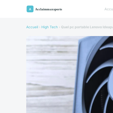
Accu
Accueil
›
High Tech
›
Quel pc portable Lenovo Ideapa