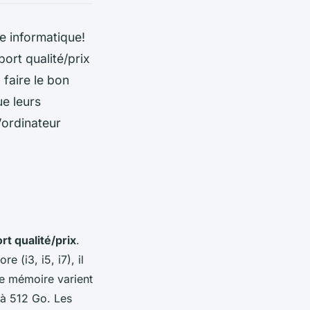
e informatique!
ort qualité/prix
faire le bon
e leurs
l’ordinateur
rt qualité/prix
.
 (i3, i5, i7), il
de mémoire varient
 à 512 Go. Les