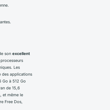
enne.
.
antes.
 de son
excellent
e processeurs
miques. Les
e des applications
56 Go à 512 Go
ran de 15,6
s, et même le
tre Free Dos,