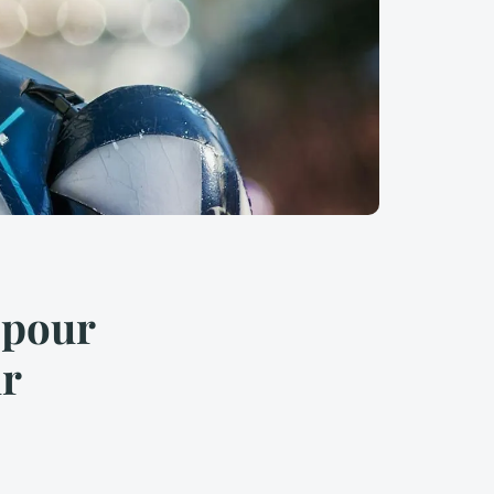
s pour
ur