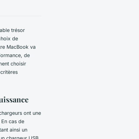
able trésor
choix de
otre MacBook va
rformance, de
ment choisir
critères
puissance
chargeurs ont une
? En cas de
ant ainsi un
 un chargeur USB