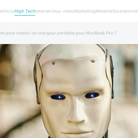
eil
Actu
High Tech
Internet
Jeux-video
Marketing
Matériel
Smartphone
iels pour choisir un chargeur portable pour MacBook Pro ?