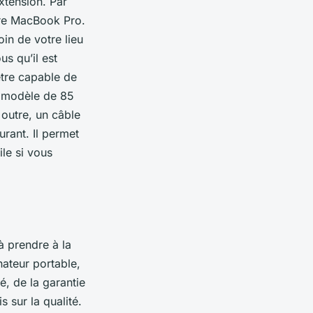
xtension. Par
tre MacBook Pro.
oin de votre lieu
us qu’il est
être capable de
n modèle de 85
 outre, un câble
ourant. Il permet
ile si vous
 prendre à la
nateur portable,
é, de la garantie
 sur la qualité.