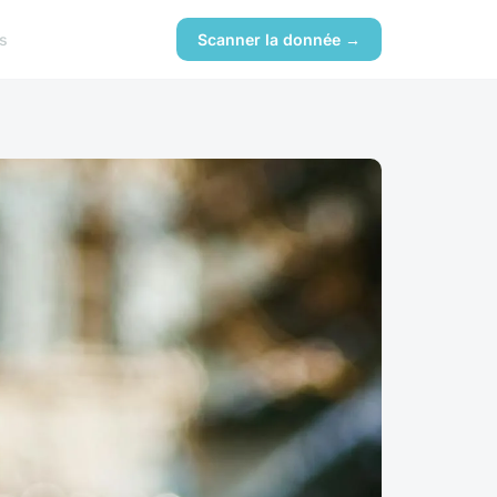
s
Scanner la donnée →