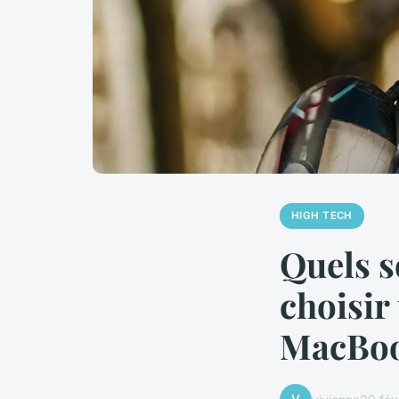
HIGH TECH
Quels s
choisir
MacBoo