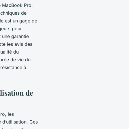
re MacBook Pro,
echniques de
lle est un gage de
rgeurs pour
t une garantie
te les avis des
qualité du
urée de vie du
 résistance à
lisation de
ro, les
’utilisation. Ces